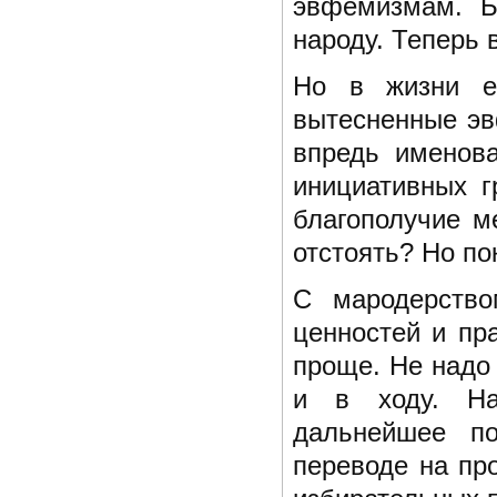
эвфемизмам. Б
народу. Теперь 
Но в жизни е
вытесненные эв
впредь именова
инициативных г
благополучие м
отстоять? Но по
С мародерство
ценностей и пр
проще. Не надо
и в ходу. На
дальнейшее по
переводе на пр