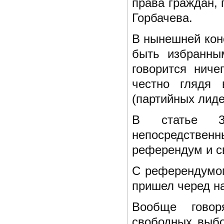
права граждан, 
Горбачева.
В нынешней конс
быть избранны
говорится ниче
честно глядя 
(партийных лидер
В статье 3
непосредстве
референдум и с
С референдумом
пришел черед н
Вообще говор
свободных выбо