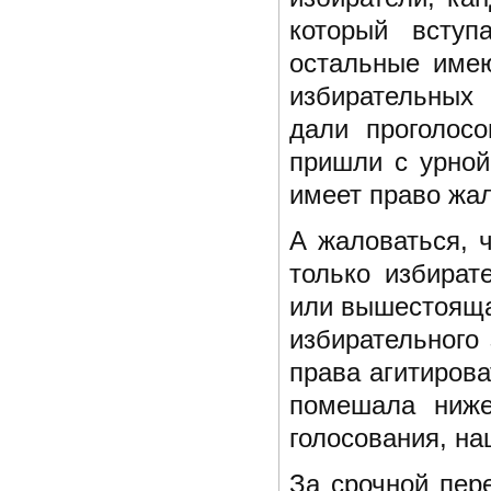
который вступ
остальные имею
избирательных 
дали проголос
пришли с урной
имеет право жал
А жаловаться, 
только избират
или вышестояща
избирательного 
права агитиров
помешала ниже
голосования, на
За срочной пер