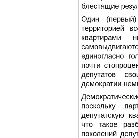
блестящие резу
Один (первый)
территорией в
квартирами н
самовыдвигаю
единогласно го
почти стопроце
депутатов сво
демократии немн
Демократическ
поскольку па
депутатскую кв
что такое раз
поколений депу