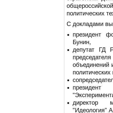
общероссийск
политических те
С докладами вы
президент фо
Бунин,
депутат ГД Р
председате
объединений и
политических 
сопредседател
президент 
"Эксперимента
директор м
"Идеология" А