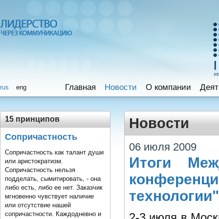
Главная
Новости
O компании
Деят
rus
eng
15 принципов
Новости
Сопричастность
06 июля 2009
Сопричастность как талант души
Итоги Межд
или аристократизм.
Сопричастность нельзя
конферен
подделать, сымитировать, - она
либо есть, либо ее нет. Заказчик
технологии"
мгновенно чувствует наличие
или отсутствие нашей
сопричастности. Каждодневно и
2-3 июля в Мос