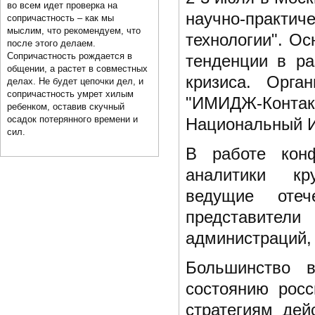
во всем идет проверка на
научно-практи
сопричастность – как мы
мыслим, что рекомендуем, что
технологии". О
после этого делаем.
Сопричастность рождается в
тенденции в ра
общении, а растет в совместных
кризиса. Орга
делах. Не будет цепочки дел, и
сопричастность умрет хилым
"ИМИДЖ-Контак
ребенком, оставив скучный
осадок потерянного времени и
Национальный 
сил.
В работе конф
аналитики кр
ведущие отеч
представител
администраций, 
Большинство 
состоянию росс
стратегиям дей