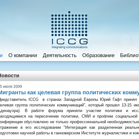
и
O компании
Деятельность
Образование
Библио
Новости
5 июля 2009
Мигранты как целевая группа политических комм
Представитель ICCG в странах Западной Европы Юрий Гафт принял у
елевая группа политических коммуникаций", который прошел 13-15 ию
Аденауэра). В работе форума приняли участие политики и иссл
находящимися на пересечении политики, СМИ и проблем социальной 
онференции обусловлено не только профессиональной необходимостью,
отражение в его исследовании "Интеграция как разделенная реальн
одготовки научной работы в ганноверском Институте журналистики и к