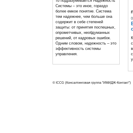
то подразумевается Надежность
Системы – это иное, гораздо
более емкое понятие. Система
тем надежнее, чем больше она
0
содержит в себе степеней
защиты: от принятия поспешных,
опрометчивых, необдуманных
решений, от кадровых ошибок.
К
Одним словом, надежность – это
с
эффективность системы
в
управления.
с
у
© ICCG (Консалтинговая группа "ИМИДЖ-Контакт")