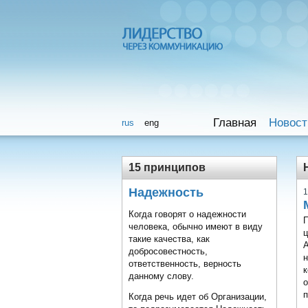
Главная
Новост
rus
eng
15 принципов
Надежность
1
Когда говорят о надежности
человека, обычно имеют в виду
ц
такие качества, как
добросовестность,
ответственность, верность
к
данному слову.
п
Когда речь идет об Организации,