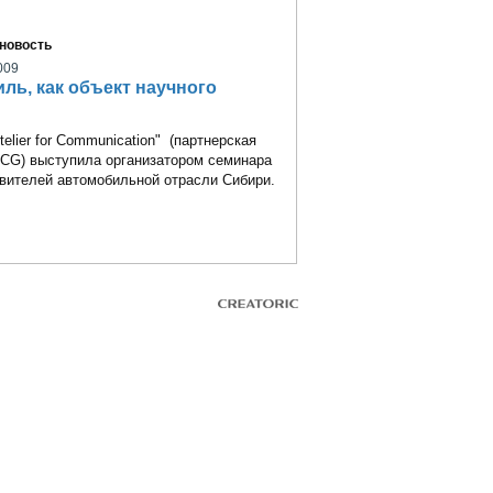
новость
009
ль, как объект научного
elier for Communication" (партнерская
CCG) выступила организатором семинара
вителей автомобильной отрасли Сибири.