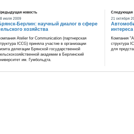
Предыдущая новость
Следующая 
8 июля 2009
21 октября 2
Брянск-Берлин: научный диалог в сфере
Автомоби
сельского хозяйства
интереса
омпания Atelier for Communication (партнерская
Компания "At
труктура ICCG) приняла участие в организации
структура I
изита делегации Брянской государственной
для предста
ельскохозяйственной академии в Берлинский
ниверситет им. Гумбольдта.