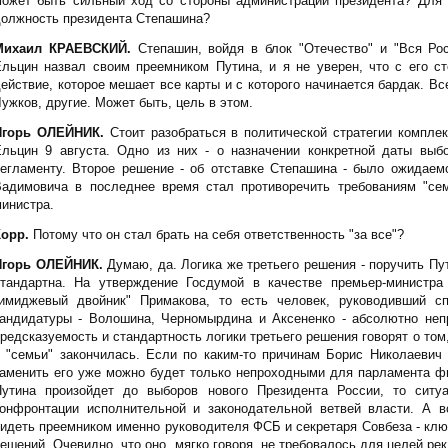
ожет быть сильный ход со стороны администрации президента? Для т
олжность президента Степашина?
Михаил КРАЕВСКИЙ.
Степашин, войдя в блок "Отечество" и "Вся Рос
льцин назвал своим преемником Путина, и я не уверен, что с его с
ействие, которое мешает все карты и с которого начинается бардак. В
ужков, другие. Может быть, цель в этом.
Игорь ОЛЕЙНИК.
Стоит разобраться в политической стратегии комплек
Ельцин 9 августа. Одно из них - о назначении конкретной даты выб
егламенту. Второе решение - об отставке Степашина - было ожидаем
Вадимовича в последнее время стал противоречить требованиям "се
инистра.
Корр.
Потому что он стал брать на себя ответственность "за все"?
Игорь ОЛЕЙНИК.
Думаю, да. Логика же третьего решения - поручить Пу
стандартна. На утверждение Госдумой в качестве премьер-министра
"имиджевый двойник" Примакова, то есть человек, руководивший сп
кандидатуры - Волошина, Черномырдина и Аксененко - абсолютно неп
редсказуемость и стандартность логики третьего решения говорят о том
 "семьи" закончилась. Если по каким-то причинам Борис Николаевич 
аменить его уже можно будет только непроходными для парламента фи
Путина произойдет до выборов нового Президента России, то ситуа
конфронтации исполнительной и законодательной ветвей власти. А 
идеть преемником именно руководителя ФСБ и секретаря Совбеза - кл
ешений. Очевидно, что оно, мягко говоря, не требовалось для целей ре