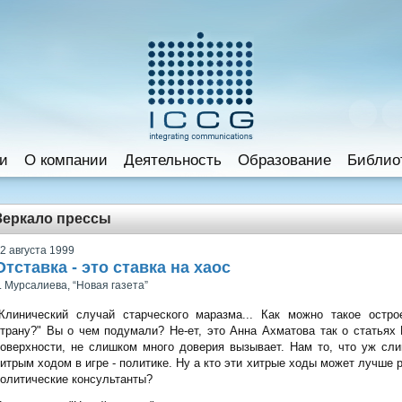
и
O компании
Деятельность
Образование
Библио
Зеркало прессы
2 августа 1999
Отставка - это ставка на хаос
. Мурсалиева, “Новая газета”
"Клинический случай старческого маразма... Как можно такое остр
трану?" Вы о чем подумали? Не-ет, это Анна Ахматова так о статьях Г
оверхности, не слишком много доверия вызывает. Нам то, что уж сл
итрым ходом в игре - политике. Ну а кто эти хитрые ходы может лучше р
олитические консультанты?