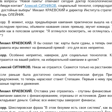
На вопросы "Новой газеты" отвечают сегодня доктор психологически
"Имидж-контакт"
Алексей СИТНИКОВ
, социальный технолог, сопредседа
 достойные выборы" Михаил КРАЕВСКИЙ и директор Института стратеги
Игорь ОЛЕЙНИК.
Корр. В момент, когда предвыборная кампания практически вышла на
оследние прогоны, объявили названия своих премьер, звучит команда: 
ебя как в попсовом шлягере: "Я оглянулся посмотреть, не оглянулась 
"?
Михаил КРАЕВСКИЙ.
Я бы сказал так: карты были сданы, а теперь они
равила игры меняют на финишной прямой - это для всех неприятно.
Корр.
Особенно неприятно, наверное, для социальных технологов. К
тразится на вашей работе, на избирательной кампании в целом?
Алексей СИТНИКОВ.
Никак не отразится. Скажется только на расстановк
Если раньше была достаточно сильная политическая фигура При
редложения, то теперь нарасхват станет Степашин. Первым к нему пр
азные партии и движения.
Михаил КРАЕВСКИЙ.
Отставка уже отразилась - спутаны финансовые 
ампании зависли с финансированием, отрезаны от источников. Даже во
кладывает деньги. Сейчас все инвесторы заморозят финансы.
Корр.
Шекспировская фраза "В этом безумии есть своя система", как вы