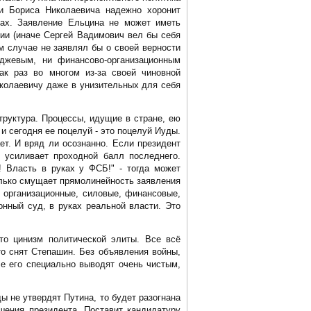
ми Бориса Николаевича надежно хоронит
рах. Заявление Ельцина не может иметь
сии (иначе Сергей Вадимович вел бы себя
ом случае не заявлял бы о своей верности
джевым, ни финансово-организационным
ак раз во многом из-за своей чиновной
колаевичу даже в унизительных для себя
труктура. Процессы, идущие в стране, ею
и сегодня ее поцелуй - это поцелуй Иуды.
ет. И вряд ли осознанно. Если президент
 усиливает проходной балл последнего.
! Власть в руках у ФСБ!" - тогда может
олько смущает прямолинейность заявления
: организационные, силовые, финансовые,
онный суд, в руках реальной власти. Это
то цинизм политической элиты. Все всё
то снят Степашин. Без объявления войны,
ле его специально выводят очень чистым,
ы не утвердят Путина, то будет разогнана
шения президента. Поставит кандидатуру