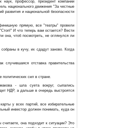
х наук, профессор, президент компании
тель национального движения "За честные
й развития и национальной безопасности
 финишную прямую, все "театры" провели
"Стоп!" И что теперь вам остается? Вести
ли она, чтоб посмотреть, не оглянулся ли
 собраны в кучу, их сдадут заново. Когда
ак случившаяся отставка правительства
е политических сил в стране.
макова - шла суета вокруг, сыпались
идет НДР, а дальше в очередь выстроятся
карты у всех партий, все избирательные
льный инвестор должен понимать, куда он
 считаете, она подходит к ситуации? Это