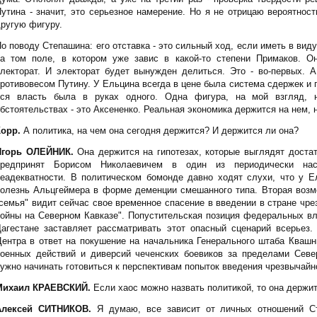
утина - значит, это серьезное намерение. Но я не отрицаю вероятност
ругую фигуру.
о поводу Степашина: его отставка - это сильный ход, если иметь в виду
на том поле, в котором уже завис в какой-то степени Примаков. О
лекторат. И электорат будет вынужден делиться. Это - во-первых. А
ротивовесом Путину. У Ельцина всегда в цене была система сдержек и 
вся власть была в руках одного. Одна фигура, на мой взгляд, 
бстоятельствах - это Аксененко. Реальная экономика держится на нем, 
Корр.
А политика, на чем она сегодня держится? И держится ли она?
Игорь ОЛЕЙНИК.
Она держится на гипотезах, которые выглядят достат
предпринят Борисом Николаевичем в один из периодически нас
еадекватности. В политическом бомонде давно ходят слухи, что у Е
олезнь Альцгеймера в форме деменции смешанного типа. Вторая возм
семья" видит сейчас свое временное спасение в введении в стране чре
ойны на Северном Кавказе". Попустительская позиция федеральных вл
Дагестане заставляет рассматривать этот опасный сценарий всерьез
ентра в ответ на покушение на начальника Генерального штаба Квашн
военных действий и диверсий чеченских боевиков за пределами Севе
ужно начинать готовиться к перспективам попыток введения чрезвычайн
Михаил КРАЕВСКИЙ.
Если хаос можно назвать политикой, то она держит
Алексей СИТНИКОВ.
Я думаю, все зависит от личных отношений С