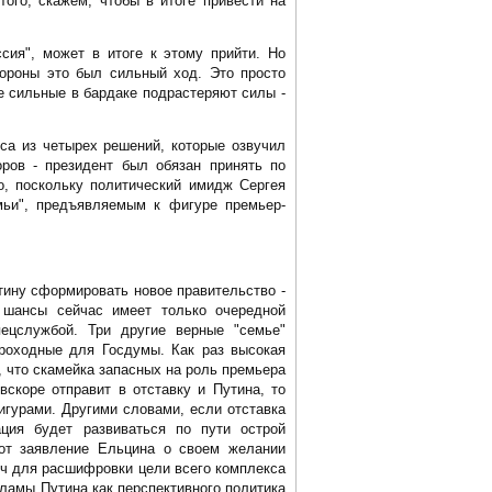
ого, скажем, чтобы в итоге привести на
сия", может в итоге к этому прийти. Но
тороны это был сильный ход. Это просто
се сильные в бардаке подрастеряют силы -
са из четырех решений, которые озвучил
оров - президент был обязан принять по
о, поскольку политический имидж Сергея
мьи", предъявляемым к фигуре премьер-
тину сформировать новое правительство -
 шансы сейчас имеет только очередной
ецслужбой. Три другие верные "семье"
роходные для Госдумы. Как раз высокая
, что скамейка запасных на роль премьера
вскоре отправит в отставку и Путина, то
гурами. Другими словами, если отставка
ция будет развиваться по пути острой
вот заявление Ельцина о своем желании
юч для расшифровки цели всего комплекса
кламы Путина как перспективного политика