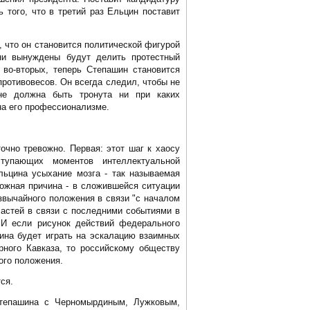
ь того, что в третий раз Ельцин поставит
, что он становится политической фигурой
ни вынуждены будут делить протестный
 во-вторых, теперь Степашин становится
противовесов. Он всегда следил, чтобы не
не должна быть тронута ни при каких
на его профессионализме.
очно тревожно. Первая: этот шаг к хаосу
тупающих моментов интеллектуальной
льцина усыхание мозга - так называемая
ожная причина - в сложившейся ситуации
звычайного положения в связи "с началом
астей в связи с последними событиями в
. И если рисунок действий федерального
ина будет играть на эскалацию взаимных
рного Кавказа, то российскому обществу
ого положения.
ся.
тепашина с Черномырдиным, Лужковым,