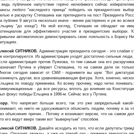
- ведь публичное напутствие горячо нелюбимого сейчас избирателя
шансы любого "наследного принца" победить на президентских выбо
елью и раскрутку Степашина как претендента на пост Президента Рос
а публике 9 августа несколько иначе - менее растерянно и уж во всяк
Ельцину "до конца"). На мой взгляд, Степашин не обладает ни ими
потенциалом для эффективного участия в президентских выборах. К
ривычки автоматически демонстрировать свою лояльность к Борису Ни
итуациях.
Алексей СИТНИКОВ.
Администрация президента сегодня - это слабая с
е контролируются. Из администрации уходят достаточно сильные люди, 
сли администрация против Лужкова, то тем самым она его раскручива
назначает Путина и убирает Степашина, то на самом деле он только
Многое сегодня зависит от СМИ - поднимете вы шум: "Вот диктатура
озникнуть другая, все уравновешивающая фигура. Хотя, конечно, неск
льцина по поводу преемника. Ко всему прочему, надо четко понимать
оммуникационные - да все ресурсы, вплоть до влияния на Конституци
ыл фокус победы Ельцина в 1996-м. Сейчас все у Путина.
Корр.
Что напрягает больше всего, так это уже запредельный какой-
онимают, но никто не удосуживается объяснить людям, почему и за ч
ез объяснения причин... Потому и возникают версии, что на самом де
то его ведут вверх таким вот "вывернутым" способом.
Алексей СИТНИКОВ.
Давайте исходить из того, что если депутаты трижд
ума. Отклонят дважды, а уже на третий раз - проверка твердости ре