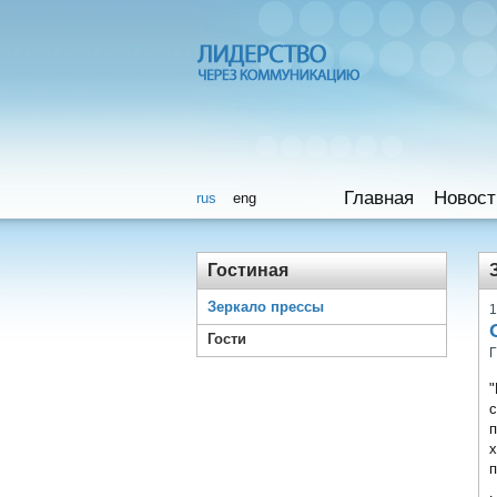
Главная
Новост
rus
eng
Гостиная
Зеркало прессы
1
Гости
Г
с
п
х
п