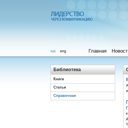
Главная
Новост
rus
eng
Библиотека
Книги
А
Статьи
и
Справочная
П
к
г