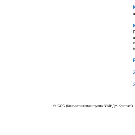
п
П
в
м
© ICCG (Консалтинговая группа "ИМИДЖ-Контакт")