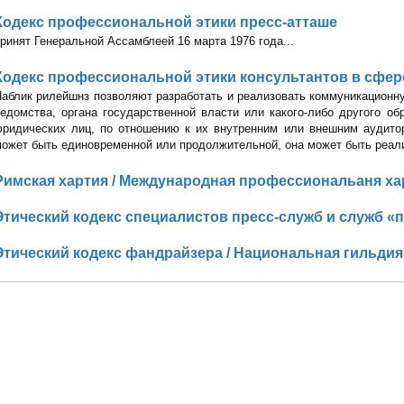
Кодекс профессиональной этики пресс-атташе
ринят Генеральной Ассамблеей 16 марта 1976 года...
Кодекс профессиональной этики консультантов в сфер
аблик рилейшнз позволяют разработать и реализовать коммуникационн
едомства, органа государственной власти или какого-либо другого об
юридических лиц, по отношению к их внутренним или внешним аудито
ожет быть единовременной или продолжительной, она может быть реал
Римская хартия / Международная профессиональаня ха
Этический кодекс специалистов пресс-служб и служб «
Этический кодекс фандрайзера / Национальная гильди