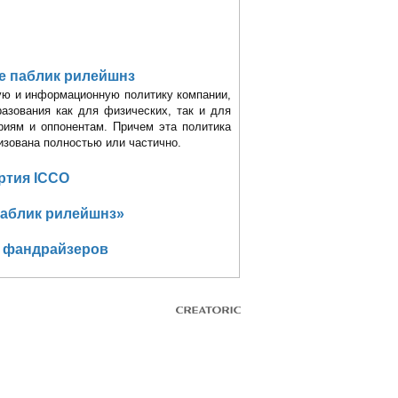
е паблик рилейшнз
ую и информационную политику компании,
разования как для физических, так и для
риям и оппонентам. Причем эта политика
изована полностью или частично.
ртия ICCO
паблик рилейшнз»
я фандрайзеров